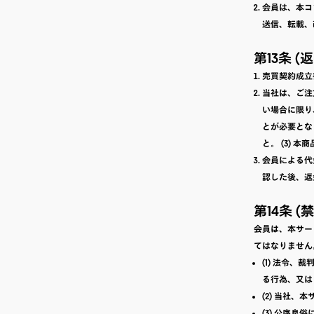
会員は、本コ
送信、転載、
第13条 (
売買契約成立
当社は、ご注
い場合に限り
とが必要となり
と。 (3)
会員による代
認した後、返
第14条 (
会員は、本サー
てはなりません
(1) 法令
る行為、又は
(2) 当社
(3) 公序良