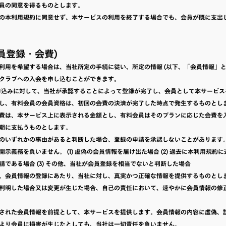
員の同意を得るものとします。
の本利用規約に同意せず、本サービスの利用を終了する場合でも、会員が既に支出
会員登録・会費)
利用を希望する場合は、当社所定の手続に従い、所定の情報 (以下、「会員情報」と
クラブへの入会を申し込むことができます。
申込みに対して、当社が承認することによって登録が完了し、会員として本サービス
し、有料会員の会員資格は、初回の会費の決済が完了した時点で発生するものとし
費は、本サービス上に表示される金額とし、有料会員はそのプランに応じた会費を
期に支払うものとします。
のいずれかの事由があると判断した場合、登録の申請を承認しないことがあります
開示義務を負いません。 (1) 虚偽の会員情報を届け出た場合 (2) 過去に本利用規約
請である場合 (3) その他、当社が会員登録を相当でないと判断した場合
、会員情報の登録にあたり、当社に対し、真実かつ正確な情報を提供するものとし
判明した場合又は変更が生じた場合、自己の責任において、速やかに会員情報の修
された会員情報を前提として、本サービスを提供します。会員情報の内容に虚偽、
より会員に損害が生じたとしても、当社は一切責任を負いません。