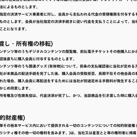
法によるものとします。
指定の決済サービス事業者に対し、会員から支払われる代金の受領権限を付与する
ものとします。会員が当社指定の決済手続きに従い代金を支払うことによって、当
ことになります。
(引渡し・所有権の移転)
ンテンツ等のうちデジタルコンテンツの閲覧権、前払電子チケットその他購入にか
認後直ちに購入会員に付与するものとします。
ンテンツ等のうち関連グッズ (有体物)について、前条の支払確認後に当社が定める
社が本商品の配送手続を完了した後、購入会員の受取拒否、長期不在その他会員の
れた場合、購入会員に再配送をするためには当社が別途定める手数料が発生するこ
かじめ同意します。
所有権及び危険負担は、代金決済が完了し、かつ、当該商品を引き渡した時に購入
知的財産権)
等その他本サービス内において提供される一切のコンテンツについての知的財産権 
リシティ権その他一切の権利を含みます。)は、当社又は星宮とと等の権利者に帰属