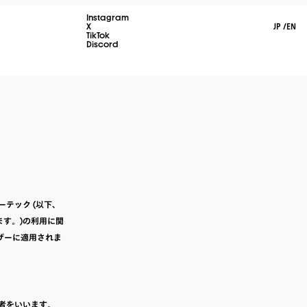
Instagram
X
JP
/
EN
TikTok
Discord
ツーテック (以下、
ます。)の利用に関
ザーに適用されま
た者をいいます。