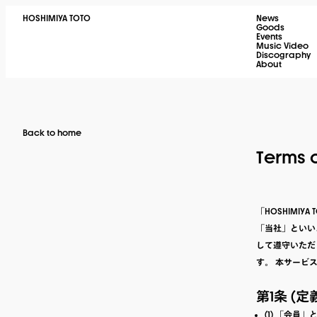
HOSHIMIYA TOTO
News
Goods
Events
Music Video
Discography
About
Back to home
Terms o
「HOSHIMI
「当社」といい
して遵守いただ
す。 本サービ
第1条 (定
(1) 「会