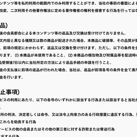
ンテンツ等を私的利用の範囲内でのみ利用することができ、当社の事前の書面によ
改変、二次利用その他著作権法に定める著作権者の権利を侵害する行為を行っては
返品)
後の会員都合による本コンテンツ等の返品及び交換は受け付けておりません。
文内容と異なる種類又は数の商品が配送された場合、本商品に破損等、その品質が
、前項の規定にかかわらず、返品又は交換を受け付けます。ただし、以下の条件を
ます。 (1) 本商品が未使用であること。 (2) 本商品の梱包物及び附属品等を配送
 本商品受領後7日以内に当社所定の方法により返品手続の申請を行うこと。
金の支払後に前項の返品が行われた場合、当社は、返品が前項各号の条件を全て満
金を行います。
禁止事項)
ビスの利用にあたり、以下の各号のいずれかに該当する行為または該当すると当社
。
、裁判所の判決、決定若しくは命令、又は法令上拘束力のある行政措置に違反する行為
これらを助長する行為
、本サービスの他の会員またはその他の第三者に対する詐欺または脅迫行為
俗に反する行為