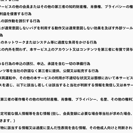
、本サービスの他の会員またはその他の第三者の知的財産権、肖像権、プライバシーの
利益を侵害する行為
ビスの誤作動を誘引する行為
ービスが通常意図しないバグを利用する動作又は通常意図しない効果を及ぼす外部ツー
為
ービスのネットワークまたはシステム等に過度な負荷をかける行為
ービスの内外を問わず、本サービス上のアカウント又はコンテンツを第三者に有償で貸
に定める行為の申込の誘引、申込、承諾を含む一切の準備行為
コンテンツ等を当社の許諾なく第三者に提供、公開又は転売する行為
行中、車両運転中、その他の本サービスの利用が不適切な状況又は態様において本サービ
サービスを通じ、以下に該当し若しくは該当すると当社が判断する情報を発信し又は本サ
は第三者の著作権その他の知的財産権、肖像権、プライバシー、名誉、その他の権利
特定可能な個人情報等を含む情報 (但し、会員登録に必要な場合等当社が求めた場合
きます。)
つ物に該当する情報又は過度に歪んだ性表現を含む情報、その他成人向けと判断され