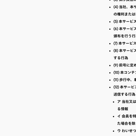
(4) 当社
の権利または
(5) 本サー
(6) 本サ
頒布を行う行
(7) 本サ
(8) 本サ
する行為
(9) 前号
(10) 本
(11) 歩
(12) 本
送信する行為
ア 当社又
る情報
イ 会員を
た場合を除
ウ わいせ