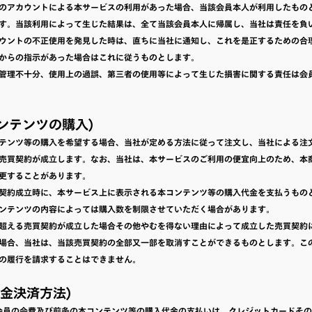
のアカウントによる本サービスの利用があった場合、当該会員本人が利用したもの
す。当該利用によって生じた結果は、全て当該会員本人に帰属し、当社は責任を負
ウントの不正使用を発見した時は、直ちに当社に通知し、これを是正するための合
からの指示があった場合はこれに従うものとします。
管理不十分、使用上の過誤、第三者の使用等によって生じた損害に関する責任は会
コンテンツの購入)
テンツ等の購入を希望する場合、当社が定める方法に従って注文し、当社による注
売買契約が成立します。なお、当社は、本サービスのご利用の便宜向上のため、本
更することがあります。
契約成立時に、本サービス上に表示される本コンテンツ等の購入代金を支払うもの
ンテンツの内容によっては購入数を制限させていただく場合があります。
超える売買契約が成立した場合その他やむを得ない理由によって成立した売買契約
場合、当社は、当該売買契約の全部又一部を取消すことができるものとします。こ
の履行を請求することはできません。
(代金決済方法)
会員の会費及び前条の本コンテンツ等の購入代金の支払いは、クレジットカードそ