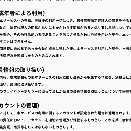
未成年者による利用)
本サービスへの登録、登録後の利用一切につき、親権者等法定代理人の同意を得る
員が、法定代理人の同意がないにもかかわらず同意があると偽り又は年齢について
た場合、その他行為能力者であることを信じさせるために詐術を用いた場合、本サ
すことはできません。
同意時に未成年であった会員が成年に達した後に本サービスを利用した場合、当該
法律行為を追認したものとみなされます。
会員情報の取り扱い)
情報、端末情報その他本サービスの利用に関し会員から収集する情報を、別途当社
従い、適切に取り扱います。
のプライバシーポリシーに従って当社が会員の会員情報を取扱うことについて同意
アカウントの管理)
に対して、本サービスの利用に関するアカウントが設定された場合に適用されます
の責任において、アカウントを適切に管理及び保管するものとし、これを第三者に
義変更、売買等をしてはならないものとします。