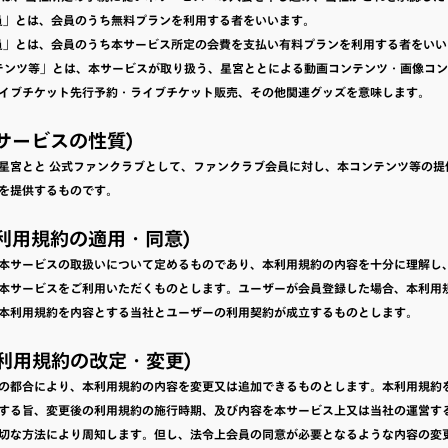
料会員」とは、会員のうち無料プランを利用する者をいいます。
料会員」とは、会員のうち本サービス所定の会費を支払い有料プランを利用する者をい
コンテンツ等」とは、本サービスが取り扱う、星宮ととによる動画コンテンツ・画像コ
イブチケット先行予約・ライブチケット販売、その他関連グッズを意味します。
本サービスの性質)
星宮とと 公式ファンクラブとして、ファンクラブ会員に対し、本コンテンツ等の提
を提供するものです。
本利用規約の適用・同意)
本サービスの取扱いについて定めるものであり、本利用規約の内容を十分に理解し
本サービスをご利用いただくものとします。ユーザーが会員登録した場合、本利用
本利用規約を内容とする当社とユーザーの利用契約が成立するものとします。
本利用規約の改定・変更)
の都合により、本利用規約の内容を変更又は追加できるものとします。本利用規約
する旨、変更後の利用規約の施行時期、及び内容を本サービス上又は当社の運営す
切な方法により周知します。但し、法令上会員の同意が必要となるような内容の変