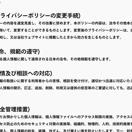
。
(プライバシーポリシーの変更手続)
ーの内容を適宜見直し、その改善に努めます。本ポリシーの内容は、法令その他本
除いて、変更することができるものとします。変更後のプライバシーポリシーは、
知し、又は当社ウェブサイトに掲載したときから効力を生じるものとします。
(法令、規範の遵守)
る個人情報に関して適用される日本の法令、その他規範を遵守します。
(苦情及び相談への対応)
報の取扱いに関する利用者からの苦情、相談を受け付け、適切かつ迅速に対応いた
人情報の開示、訂正、追加、削除、利用又は提供の拒否等のご要望に対しても、迅
(安全管理措置)
りお預かりした個人情報は、個人情報ファイルへのアクセス制限の実施、アクセス
セス防止のためのセキュリティ対策の実施等、組織的、物理的、人的、技術的施策
侵入、個人情報の紛失、破壊、改ざん、及び漏えい等を防止いたします。万一、利