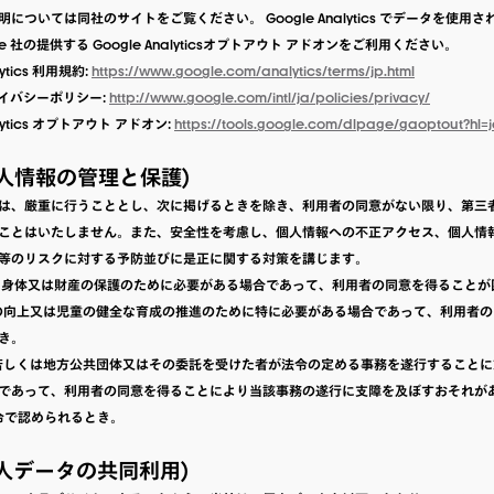
については同社のサイトをご覧ください。 Google Analytics でデータを使用
e 社の提供する Google Analyticsオプトアウト アドオンをご利用ください。
lytics 利用規約:
https://www.google.com/analytics/terms/jp.html
プライバシーポリシー:
http://www.google.com/intl/ja/policies/privacy/
alytics オプトアウト アドオン:
https://tools.google.com/dlpage/gaoptout?hl=
個人情報の管理と保護)
は、厳重に行うこととし、次に掲げるときを除き、利用者の同意がない限り、第三
ことはいたしません。また、安全性を考慮し、個人情報への不正アクセス、個人情
等のリスクに対する予防並びに是正に関する対策を講じます。
生命、身体又は財産の保護のために必要がある場合であって、利用者の同意を得ること
衛生の向上又は児童の健全な育成の推進のために特に必要がある場合であって、利用者
き。
機関若しくは地方公共団体又はその委託を受けた者が法令の定める事務を遂行すること
であって、利用者の同意を得ることにより当該事務の遂行に支障を及ぼすおそれが
法令で認められるとき。
個人データの共同利用)