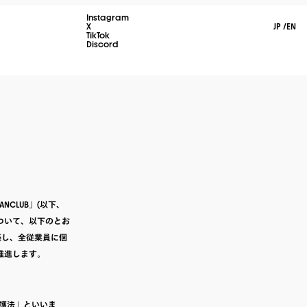
Instagram
X
JP
/
EN
TikTok
Discord
NCLUB」(以下、
ついて、以下のとお
築し、全従業員に個
推進します。
護法」といいま