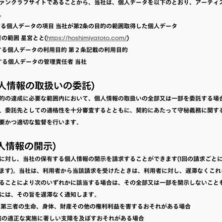
ァンクラブサイトであることから、当社は、個人データを以下のとおり、アーティ
。
利用する個人データの項目 当社が第2条の目的の範囲取得した個人データ
用者の範囲 星宮とと(
https://hoshimiyatoto.com/
)
利用する個人データの利用目的 第２条記載の利用目的
用する個人データの管理責任者 当社
個人情報の取扱いの委託)
的の達成に必要な範囲内において、個人情報の取扱いの全部又は一部を委託する場
、委託先としての適格性を十分審査するとともに、契約にあたって守秘義務に関す
要かつ適切な監督を行います。
個人情報の開示)
に対し、当社の保有する個人情報の開示を請求することができます(1回の請求ごと
ます)。当社は、利用者から当該請求を受けたときは、利用者に対し、遅滞なくこれ
ることにより次のいずれかに該当する場合は、その全部又は一部を開示しないこと
には、その旨を遅滞なく通知します。
者又は第三者の生命、身体、財産その他の権利利益を害するおそれがある場合
の業務の適正な実施に著しい支障を及ぼすおそれがある場合