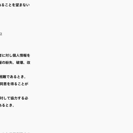
されることを望まない
ja
者に対し個人情報を
報の紛失、破壊、改
が困難であるとき。
の同意を得ることが
に対して協力する必
あるとき。