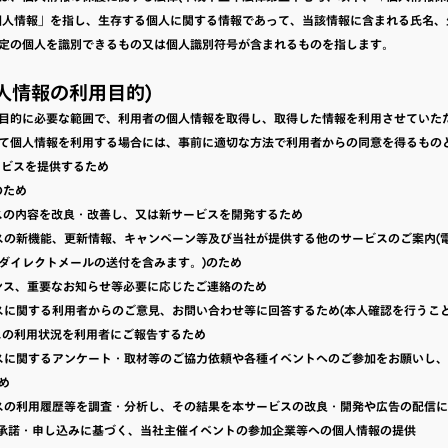
個人情報」を指し、生存する個人に関する情報であって、当該情報に含まれる氏名、
定の個人を識別できるもの又は個人識別符号が含まれるものを指します。
個人情報の利用目的)
目的に必要な範囲で、利用者の個人情報を取得し、取得した情報を利用させていた
て個人情報を利用する場合には、事前に適切な方法で利用者からの同意を得るもの
サービスを提供するため
のため
ービスの内容を改良・改善し、又は新サービスを開発するため
ービスの新機能、更新情報、キャンペーン等及び当社が提供する他のサービスのご案内(
ダイレクトメールの送付を含みます。)のため
テナンス、重要なお知らせ等必要に応じたご連絡のため
ービスに関する利用者からのご意見、お問い合わせ等に回答するため(本人確認を行うこ
ービスの利用状況を利用者にご報告するため
ービスに関するアンケート・取材等のご協力依頼や各種イベントへのご参加をお願いし
め
ービスの利用履歴等を調査・分析し、その結果を本サービスの改良・開発や広告の配信
用者の承諾・申し込みに基づく、当社主催イベントの参加企業等への個人情報の提供