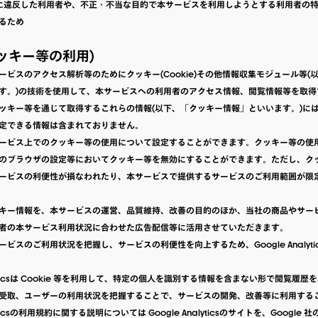
用規約に違反した利用者や、不正・不当な目的で本サービスを利用しようとする利用者の
るため
クッキー等の利用)
ービスのアクセス解析等のためにクッキー(Cookie)その他情報収集モジュール等(
す。)の技術を使用して、本サービスへの利用者のアクセス情報、閲覧情報等を取得
ッキー等を通じて取得するこれらの情報(以下、「クッキー情報」といいます。)に
定できる情報は含まれておりません。
ービス上でのクッキー等の使用について設定することができます。クッキー等の使
のブラウザの設定等においてクッキー等を無効にすることができます。ただし、ク
ービスの利便性が損なわれたり、本サービスで提供するサービスのご利用範囲が限
キー情報を、本サービスの運営、品質維持、改善の目的のほか、当社の商品やサー
者の本サービス利用状況に合わせた広告配信等に活用させていただきます。
ビスのご利用状況を把握し、サービスの利便性を向上するため、Google Analyt
nalyticsは Cookie 等を利用して、特定の個人を識別する情報を含まない形で閲覧履
受取、ユーザーの利用状況を把握することで、サービスの開発、改善等に利用する
alyticsの利用規約に関する説明については Google Analyticsのサイトを、Googl